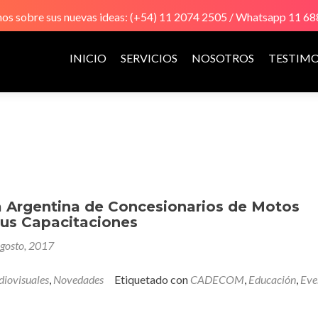
s sobre sus nuevas ideas: (+54) 11 2074 2505 / Whatsapp 11 6
Ir
al
INICIO
SERVICIOS
NOSOTROS
TESTIM
contenido
 Argentina de Concesionarios de Motos
sus Capacitaciones
agosto, 2017
diovisuales
,
Novedades
Etiquetado con
CADECOM
,
Educación
,
Eve