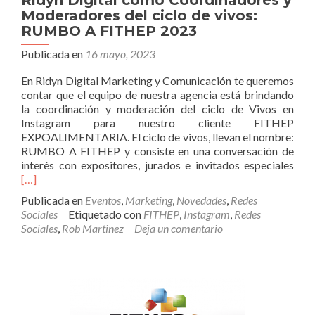
Ridyn Digital como Coordinadores y
Moderadores del ciclo de vivos:
RUMBO A FITHEP 2023
Publicada en
16 mayo, 2023
En Ridyn Digital Marketing y Comunicación te queremos
contar que el equipo de nuestra agencia está brindando
la coordinación y moderación del ciclo de Vivos en
Instagram para nuestro cliente FITHEP
EXPOALIMENTARIA. El ciclo de vivos, llevan el nombre:
RUMBO A FITHEP y consiste en una conversación de
Leer
interés con expositores, jurados e invitados especiales
más
[…]
Digi
Publicada en
Eventos
,
Marketing
,
Novedades
,
Redes
com
Sociales
Etiquetado con
FITHEP
,
Instagram
,
Redes
Coo
Sociales
,
Rob Martinez
Deja un comentario
y
Mod
del
cicl
de
vivo