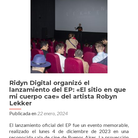
y
Menopau
para
CIMA
Ridyn Digital organizó el
lanzamiento del EP: «El sitio en que
mi cuerpo cae» del artista Robyn
Lekker
Publicada en
22 enero, 2024
El lanzamiento oficial del EP fue un evento memorable,
realizado el lunes 4 de diciembre de 2023 en una
reconocida sala de cine de Buenos Aires. La proyección