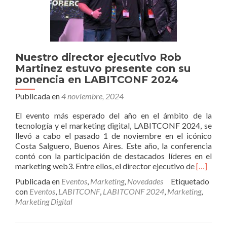
Nuestro director ejecutivo Rob
Martinez estuvo presente con su
ponencia en LABITCONF 2024
Publicada en
4 noviembre, 2024
El evento más esperado del año en el ámbito de la
tecnología y el marketing digital, LABITCONF 2024, se
llevó a cabo el pasado 1 de noviembre en el icónico
Costa Salguero, Buenos Aires. Este año, la conferencia
contó con la participación de destacados líderes en el
Leer
marketing web3. Entre ellos, el director ejecutivo de
[…]
másNues
Publicada en
Eventos
,
Marketing
,
Novedades
Etiquetado
director
con
Eventos
,
LABITCONF
,
LABITCONF 2024
,
Marketing
,
ejecutiv
Marketing Digital
Rob
Martine
estuvo