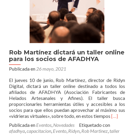
Rob Martínez dictará un taller online
para los socios de AFADHYA
Publicada en
26 mayo, 2021
El jueves 10 de junio, Rob Martínez, director de Ridyn
Digital, dictará un taller online destinado a todos los
afiliados de AFADHYA (Asociación Fabricantes de
Helados Artesanales y Afines). El taller busca
proporcionarles herramientas útiles y accesibles a los
socios para que ellos puedan aprovechar al máximo sus
Leer
«vidrieras virtuales», sobre todo, en estos tiempos
[…]
másRob
Publicada en
Eventos
,
Novedades
Etiquetado con
Martínez
afadhya
,
capacitacion
,
Evento
,
Ridyn
,
Rob Martinez
,
taller
dictará