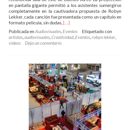
en pantalla gigante permitió a los asistentes sumergirse
completamente en la cautivadora propuesta de Robyn
Lekker, cada canción fue presentada como un capítulo en
Leer
formato película, sin dudas,
[…]
másRidyn
Publicada en
Audiovisuales
,
Eventos
Etiquetado con
Digital
artistas
,
audiovisuales
,
Creatividad
,
Eventos
,
robyn lekker
,
organizó
videos
Deja un comentario
el
lanzamiento
del
EP:
«El
sitio
en
que
mi
cuerpo
cae»
del
artista
Robyn
Lekker