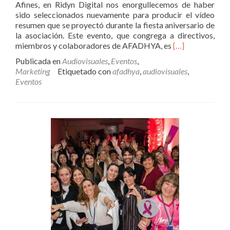
Afines, en Ridyn Digital nos enorgullecemos de haber
sido seleccionados nuevamente para producir el vídeo
resumen que se proyectó durante la fiesta aniversario de
la asociación. Este evento, que congrega a directivos,
Leer
miembros y colaboradores de AFADHYA, es
[…]
másRidyn
Publicada en
Audiovisuales
,
Eventos
,
Digital
Marketing
Etiquetado con
afadhya
,
audiovisuales
,
produjo
Eventos
el
video
resumen
para
el
Fiesta
Aniversario
de
AFADHYA