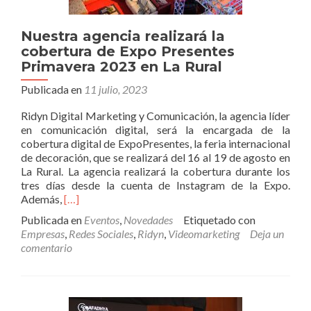
Nuestra agencia realizará la
cobertura de Expo Presentes
Primavera 2023 en La Rural
Publicada en
11 julio, 2023
Ridyn Digital Marketing y Comunicación, la agencia líder
en comunicación digital, será la encargada de la
cobertura digital de ExpoPresentes, la feria internacional
de decoración, que se realizará del 16 al 19 de agosto en
La Rural. La agencia realizará la cobertura durante los
tres días desde la cuenta de Instagram de la Expo.
Leer
Además,
[…]
másNuestra
Publicada en
Eventos
,
Novedades
Etiquetado con
agencia
Empresas
,
Redes Sociales
,
Ridyn
,
Videomarketing
Deja un
realizará
comentario
la
cobertura
de
Expo
Presentes