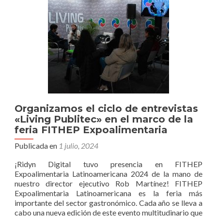
año
consecutivo
para
realizar
la
cobertura
digital
de
Expo
Presentes
Organizamos el ciclo de entrevistas
«Living Publitec» en el marco de la
feria FITHEP Expoalimentaria
Publicada en
1 julio, 2024
¡Ridyn Digital tuvo presencia en FITHEP
Expoalimentaria Latinoamericana 2024 de la mano de
nuestro director ejecutivo Rob Martínez! FITHEP
Expoalimentaria Latinoamericana es la feria más
importante del sector gastronómico. Cada año se lleva a
cabo una nueva edición de este evento multitudinario que