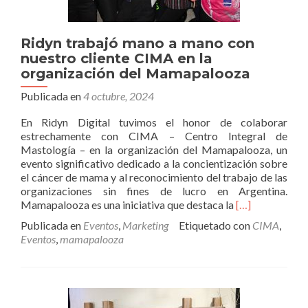
Ridyn trabajó mano a mano con
nuestro cliente CIMA en la
organización del Mamapalooza
Publicada en
4 octubre, 2024
En Ridyn Digital tuvimos el honor de colaborar
estrechamente con CIMA – Centro Integral de
Mastología – en la organización del Mamapalooza, un
evento significativo dedicado a la concientización sobre
el cáncer de mama y al reconocimiento del trabajo de las
organizaciones sin fines de lucro en Argentina.
Leer
Mamapalooza es una iniciativa que destaca la
[…]
másRidyn
Publicada en
Eventos
,
Marketing
Etiquetado con
CIMA
,
trabajó
Eventos
,
mamapalooza
mano
a
mano
con
nuestro