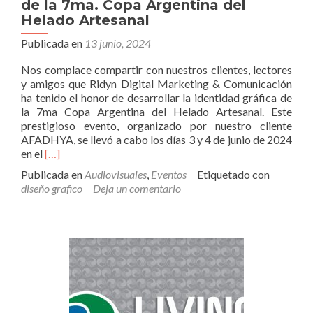
de la 7ma. Copa Argentina del
Helado Artesanal
Publicada en
13 junio, 2024
Nos complace compartir con nuestros clientes, lectores
y amigos que Ridyn Digital Marketing & Comunicación
ha tenido el honor de desarrollar la identidad gráfica de
la 7ma Copa Argentina del Helado Artesanal. Este
prestigioso evento, organizado por nuestro cliente
AFADHYA, se llevó a cabo los días 3 y 4 de junio de 2024
Leer
en el
[…]
másDesarrollamos
Publicada en
Audiovisuales
,
Eventos
Etiquetado con
la
diseño grafico
Deja un comentario
identidad
gráfica
de
la
7ma.
Copa
Argentina
del
Helado