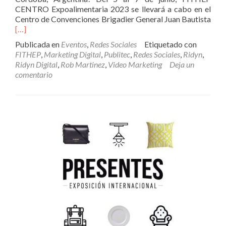
CENTRO Expoalimentaria 2023 se llevará a cabo en el
Centro de Convenciones Brigadier General Juan Bautista
Leer
[…]
másRidyn
Publicada en
Eventos
,
Redes Sociales
Etiquetado con
será
FITHEP
,
Marketing Digital
,
Publitec
,
Redes Sociales
,
Ridyn
,
responsable
Ridyn Digital
,
Rob Martinez
,
Video Marketing
Deja un
de
comentario
la
cobertura
digital
de
la
primera
edición
de
FITHEP
EXPOALIMENTARIA
CENTRO
2023