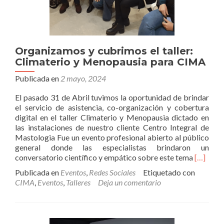
Organizamos y cubrimos el taller:
Climaterio y Menopausia para CIMA
Publicada en
2 mayo, 2024
El pasado 31 de Abril tuvimos la oportunidad de brindar
el servicio de asistencia, co-organización y cobertura
digital en el taller Climaterio y Menopausia dictado en
las instalaciones de nuestro cliente Centro Integral de
Mastologia Fue un evento profesional abierto al público
general donde las especialistas brindaron un
Leer
conversatorio científico y empático sobre este tema
[…]
másOrg
Publicada en
Eventos
,
Redes Sociales
Etiquetado con
y
CIMA
,
Eventos
,
Talleres
Deja un comentario
cubrimo
el
taller:
Climater