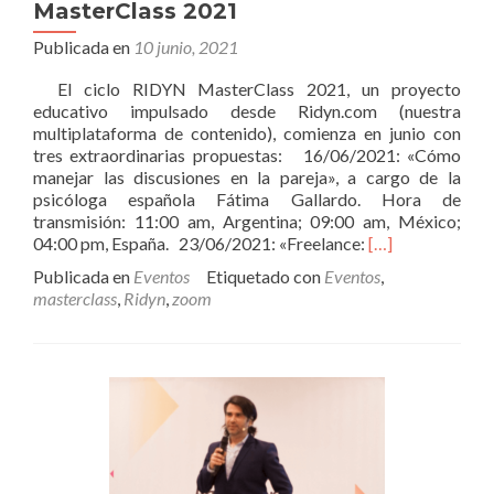
MasterClass 2021
Publicada en
10 junio, 2021
El ciclo RIDYN MasterClass 2021, un proyecto
educativo impulsado desde Ridyn.com (nuestra
multiplataforma de contenido), comienza en junio con
tres extraordinarias propuestas: 16/06/2021: «Cómo
manejar las discusiones en la pareja», a cargo de la
psicóloga española Fátima Gallardo. Hora de
transmisión: 11:00 am, Argentina; 09:00 am, México;
Leer
04:00 pm, España. 23/06/2021: «Freelance:
[…]
másComienza
Publicada en
Eventos
Etiquetado con
Eventos
,
el
masterclass
,
Ridyn
,
zoom
ciclo
RIDYN
MasterClass
2021