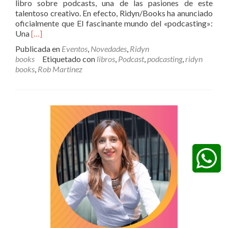
libro sobre podcasts, una de las pasiones de este
talentoso creativo. En efecto, Ridyn/Books ha anunciado
oficialmente que El fascinante mundo del «podcasting»:
Leer
Una
[…]
másRidyn/Books
Publicada en
Eventos
,
Novedades
,
Ridyn
anuncia
books
Etiquetado con
libros
,
Podcast
,
podcasting
,
ridyn
un
books
,
Rob Martinez
nuevo
título
de
Rob
Martínez