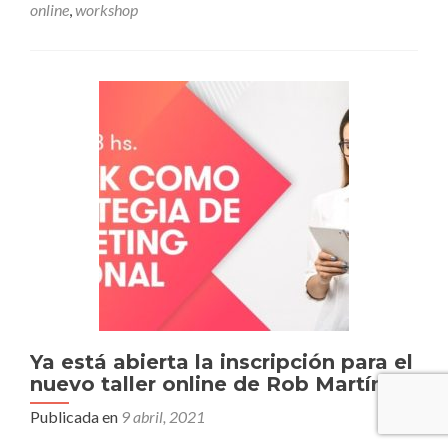
online
,
workshop
un
taller
online
para
los
socios
de
AFADHYA
Ya está abierta la inscripción para el
nuevo taller online de Rob Martínez
Publicada en
9 abril, 2021