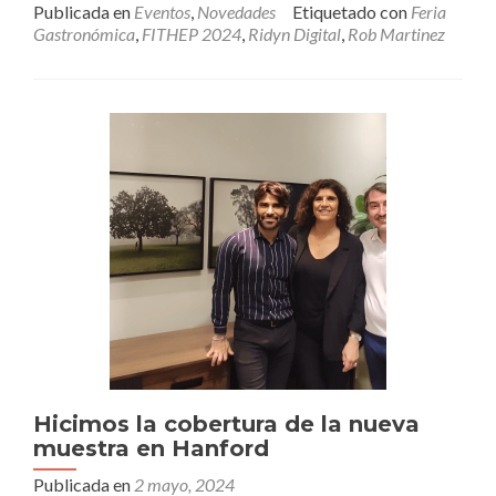
Publicada en
Eventos
,
Novedades
Etiquetado con
Feria
Martínez,
Gastronómica
,
FITHEP 2024
,
Ridyn Digital
,
Rob Martinez
director
ejecutivo
de
Ridyn
Digital,
conducirá
Living
Publitec
en
FITHEP
2024
Hicimos la cobertura de la nueva
muestra en Hanford
Publicada en
2 mayo, 2024