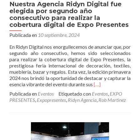
Nuestra Agencia Ridyn Digital fue
elegida por segundo año
consecutivo para realizar la
cobertura digital de Expo Presentes
Publicada en
10 septiembre, 2024
En Ridyn Digital nos enorgullecemos de anunciar que, por
segundo año consecutivo, hemos sido seleccionados
para realizar la cobertura digital de Expo Presentes, la
prestigiosa feria internacional de decoración, textiles,
mueblería, bazar y regalos. Esta vez, la edición primavera
2024 nos brindó la oportunidad de destacar y capturar la
Leer
esencia vibrante del evento durante sus
[…]
másNuestra
Publicada en
Eventos
Etiquetado con
Eventos
,
EXPO
Agencia
PRESENTES
,
Expopresentes
,
Ridyn Agencia
,
Rob Martinez
Ridyn
Digital
fue
elegida
por
segundo