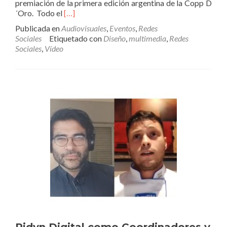
premiación de la primera edición argentina de la Copp D
Leer
´Oro. Todo el
[…]
másFuimos
Publicada en
Audiovisuales
,
Eventos
,
Redes
parte
Sociales
Etiquetado con
Diseño
,
multimedia
,
Redes
de
Sociales
,
Vídeo
la
Coppa
D
´Oro
Argentina
Primera
Edición