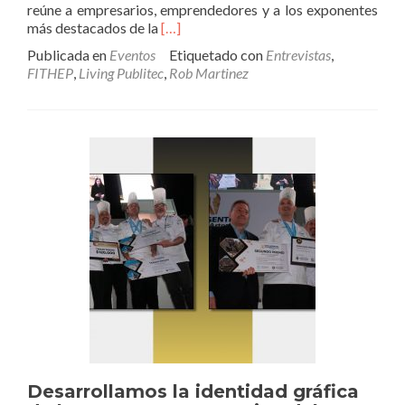
reúne a empresarios, emprendedores y a los exponentes
Leer
más destacados de la
[…]
másOrganizamos
Publicada en
Eventos
Etiquetado con
Entrevistas
,
el
FITHEP
,
Living Publitec
,
Rob Martinez
ciclo
de
entrevistas
«Living
Publitec»
en
el
marco
de
la
feria
FITHEP
Expoalimentaria
Desarrollamos la identidad gráfica