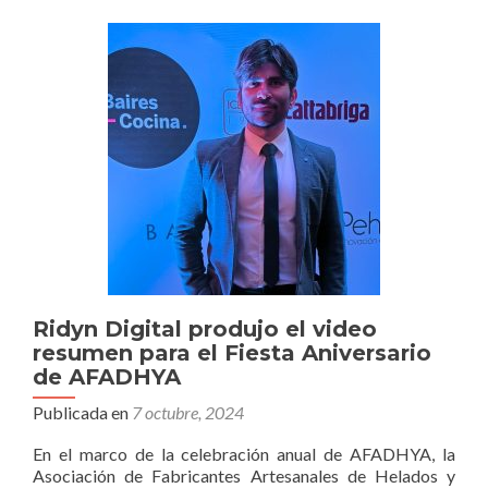
presente
con
su
ponencia
en
LABITC
2024
Ridyn Digital produjo el video
resumen para el Fiesta Aniversario
de AFADHYA
Publicada en
7 octubre, 2024
En el marco de la celebración anual de AFADHYA, la
Asociación de Fabricantes Artesanales de Helados y