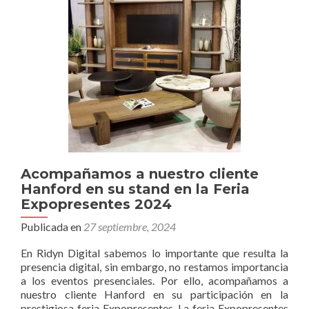
cliente
CIMA
en
la
organización
del
Mamapalooza
Acompañamos a nuestro cliente
Hanford en su stand en la Feria
Expopresentes 2024
Publicada en
27 septiembre, 2024
En Ridyn Digital sabemos lo importante que resulta la
presencia digital, sin embargo, no restamos importancia
a los eventos presenciales. Por ello, acompañamos a
nuestro cliente Hanford en su participación en la
prestigiosa feria Expopresentes. La feria Expopresentes