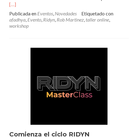
más
[…]
expo
Publicada en
Eventos
,
Novedades
Etiquetado con
de
afadhya
,
Evento
,
Ridyn
,
Rob Martinez
,
taller online
,
Rob
workshop
Mar
en
AF
Comienza el ciclo RIDYN