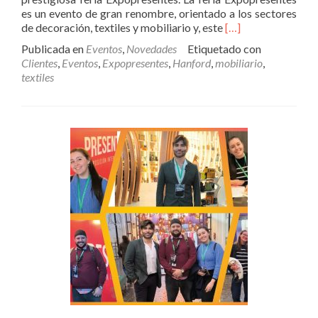
es un evento de gran renombre, orientado a los sectores
Leer
de decoración, textiles y mobiliario y, este
[…]
másAcompañamos
Publicada en
Eventos
,
Novedades
Etiquetado con
a
Clientes
,
Eventos
,
Expopresentes
,
Hanford
,
mobiliario
,
nuestro
textiles
cliente
Hanford
en
su
stand
en
la
Feria
Expopresentes
2024