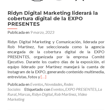
Ridyn Digital Marketing liderará la
cobertura digital de la EXPO
PRESENTES
Publicada en
9 marzo, 2023
Ridyn Digital Marketing y Comunicación, liderada por
Rob Martínez, fue seleccionada como la agencia
encargada de la cobertura digital de la EXPO
PRESENTES, organizada por la empresa Comité
Ejecutivo. Durante los cuatro días de la exposición, el
equipo liderado por Martínez manejará la cuenta de
Instagram de la EXPO, generando contenido multimedia,
Leer
entrevistas, fotos y
[…]
másRidyn
Publicada en
Eventos
,
Novedades
,
Redes
Digital
Sociales
Etiquetado con
Eventos
,
EXPO PRESENTES
,
La
Marketing
Rural
,
Marcas
,
Ridyn Digital
,
Rob Martinez
,
Video
liderará
Marketing
la
cobertura
digital