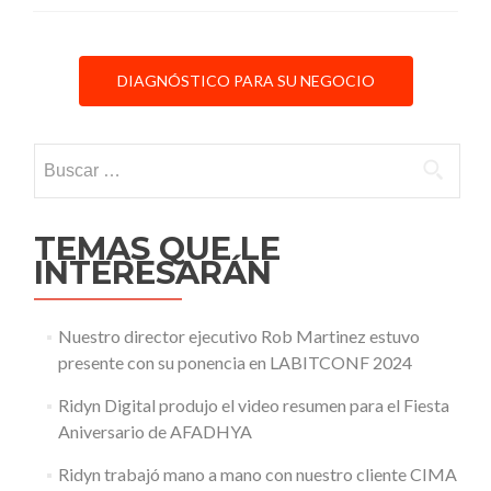
entrevistas
«Living
Publitec»
DIAGNÓSTICO PARA SU NEGOCIO
en
el
marco
de
Buscar:
la
feria
FITHEP
TEMAS QUE LE
Expoalimentaria
INTERESARÁN
Nuestro director ejecutivo Rob Martinez estuvo
presente con su ponencia en LABITCONF 2024
Ridyn Digital produjo el video resumen para el Fiesta
Aniversario de AFADHYA
Ridyn trabajó mano a mano con nuestro cliente CIMA