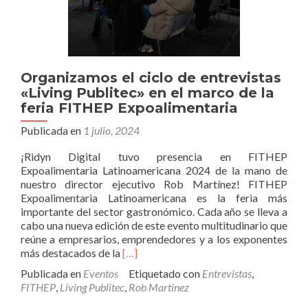
Organizamos el ciclo de entrevistas
«Living Publitec» en el marco de la
feria FITHEP Expoalimentaria
Publicada en
1 julio, 2024
¡Ridyn Digital tuvo presencia en FITHEP
Expoalimentaria Latinoamericana 2024 de la mano de
nuestro director ejecutivo Rob Martínez! FITHEP
Expoalimentaria Latinoamericana es la feria más
importante del sector gastronómico. Cada año se lleva a
cabo una nueva edición de este evento multitudinario que
reúne a empresarios, emprendedores y a los exponentes
Leer
más destacados de la
[…]
másOrganizamos
Publicada en
Eventos
Etiquetado con
Entrevistas
,
el
FITHEP
,
Living Publitec
,
Rob Martinez
ciclo
de