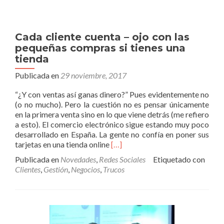
Cada cliente cuenta – ojo con las
pequeñas compras si tienes una
tienda
Publicada en
29 noviembre, 2017
“¿Y con ventas así ganas dinero?” Pues evidentemente no
(o no mucho). Pero la cuestión no es pensar únicamente
en la primera venta sino en lo que viene detrás (me refiero
a esto). El comercio electrónico sigue estando muy poco
desarrollado en España. La gente no confía en poner sus
Leer
tarjetas en una tienda online
[…]
másCada
Publicada en
Novedades
,
Redes Sociales
Etiquetado con
cliente
Clientes
,
Gestión
,
Negocios
,
Trucos
cuenta
–
ojo
con
las
pequeñas