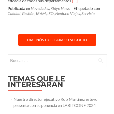
Leer
eficacia de todos sus departamentos
[…]
másNeptuno
Publicada en
Novedades
,
Ridyn News
Etiquetado con
Viajes
Calidad
,
Gestión
,
IRAM
,
ISO
,
Neptuno Viajes
,
Servicio
despide
el
2016
celebrando
su
DIAGNÓSTICO PARA SU NEGOCIO
certificación
de
calidad
Buscar:
TEMAS QUE LE
INTERESARÁN
Nuestro director ejecutivo Rob Martinez estuvo
presente con su ponencia en LABITCONF 2024