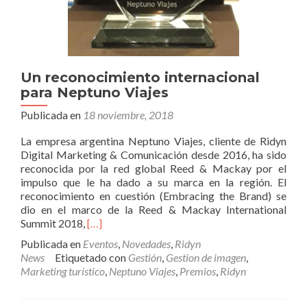
Un reconocimiento internacional
para Neptuno Viajes
Publicada en
18 noviembre, 2018
La empresa argentina Neptuno Viajes, cliente de Ridyn
Digital Marketing & Comunicación desde 2016, ha sido
reconocida por la red global Reed & Mackay por el
impulso que le ha dado a su marca en la región. El
reconocimiento en cuestión (Embracing the Brand) se
dio en el marco de la Reed & Mackay International
Leer
Summit 2018,
[…]
másUn
Publicada en
Eventos
,
Novedades
,
Ridyn
reconocimiento
News
Etiquetado con
Gestión
,
Gestion de imagen
,
internacional
Marketing turístico
,
Neptuno Viajes
,
Premios
,
Ridyn
para
Neptuno
Viajes