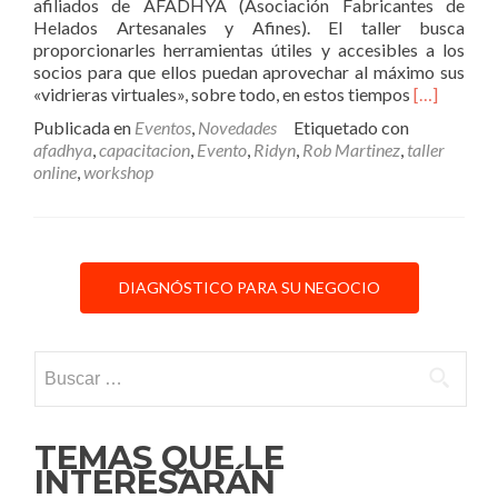
afiliados de AFADHYA (Asociación Fabricantes de
Helados Artesanales y Afines). El taller busca
proporcionarles herramientas útiles y accesibles a los
socios para que ellos puedan aprovechar al máximo sus
Leer
«vidrieras virtuales», sobre todo, en estos tiempos
[…]
másRob
Publicada en
Eventos
,
Novedades
Etiquetado con
Martínez
afadhya
,
capacitacion
,
Evento
,
Ridyn
,
Rob Martinez
,
taller
dictará
online
,
workshop
un
taller
online
para
los
DIAGNÓSTICO PARA SU NEGOCIO
socios
de
AFADHYA
Buscar:
TEMAS QUE LE
INTERESARÁN