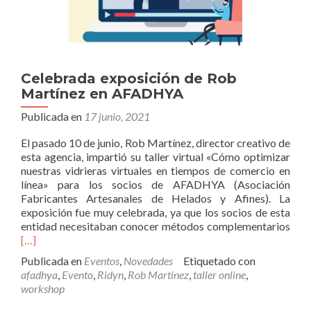
Celebrada exposición de Rob
Martínez en AFADHYA
Publicada en
17 junio, 2021
El pasado 10 de junio, Rob Martínez, director creativo de
esta agencia, impartió su taller virtual «Cómo optimizar
nuestras vidrieras virtuales en tiempos de comercio en
línea» para los socios de AFADHYA (Asociación
Fabricantes Artesanales de Helados y Afines). La
exposición fue muy celebrada, ya que los socios de esta
Leer
entidad necesitaban conocer métodos complementarios
más
[…]
expo
Publicada en
Eventos
,
Novedades
Etiquetado con
de
afadhya
,
Evento
,
Ridyn
,
Rob Martinez
,
taller online
,
Rob
workshop
Mar
en