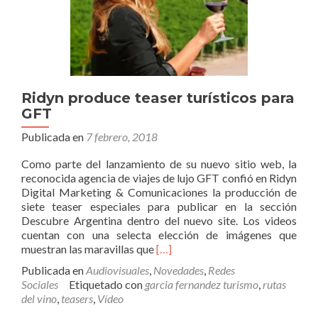
Ridyn produce teaser turísticos para
GFT
Publicada en
7 febrero, 2018
Como parte del lanzamiento de su nuevo sitio web, la
reconocida agencia de viajes de lujo GFT confió en Ridyn
Digital Marketing & Comunicaciones la producción de
siete teaser especiales para publicar en la sección
Descubre Argentina dentro del nuevo site. Los videos
cuentan con una selecta elección de imágenes que
Leer
muestran las maravillas que
[…]
másRidyn
Publicada en
Audiovisuales
,
Novedades
,
Redes
produce
Sociales
Etiquetado con
garcia fernandez turismo
,
rutas
teaser
del vino
,
teasers
,
Vídeo
turísticos