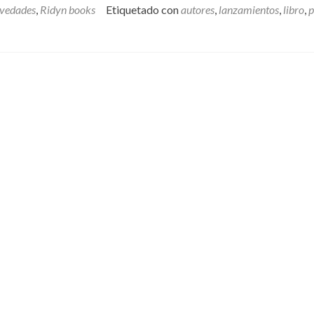
Books
vedades
,
Ridyn books
Etiquetado con
autores
,
lanzamientos
,
libro
,
p
suma
un
nuevo
título
a
su
catálogo