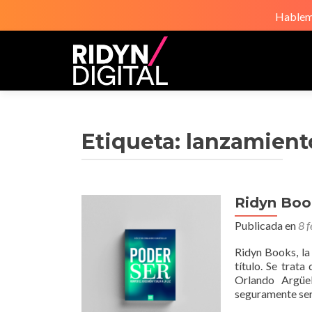
Hablemo
Etiqueta:
lanzamient
Ridyn Boo
Publicada en
8 
Ridyn Books, la
título. Se trat
Orlando Argüel
seguramente ser