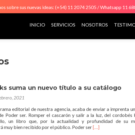
s sobre sus nuevas ideas: (+54) 11 2074 2505 / Whatsapp 11 6
Ir
al
INICIO
SERVICIOS
NOSOTROS
TESTIM
contenido
os
ks suma un nuevo título a su catálogo
febrero, 2021
 rama editorial de nuestra agencia, acaba de enviar a imprenta u
a de Poder ser. Romper el cascarón y salir a la luz, del cordobés
lo, un libro que, por la actualidad y profundidad de su me
Leer
á muy bien recibido por el público. Poder ser
[…]
másRidyn