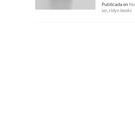
Publicada en
No
ser
,
ridyn books