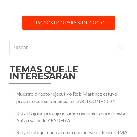
Marketing
Digital
para
DIAGNÓSTICO PARA SU NEGOCIO
MR
Roller
Parts
Buscar:
TEMAS QUE LE
INTERESARÁN
Nuestro director ejecutivo Rob Martinez estuvo
presente con su ponencia en LABITCONF 2024
Ridyn Digital produjo el video resumen para el Fiesta
Aniversario de AFADHYA
Ridyn trabajó mano a mano con nuestro cliente CIMA