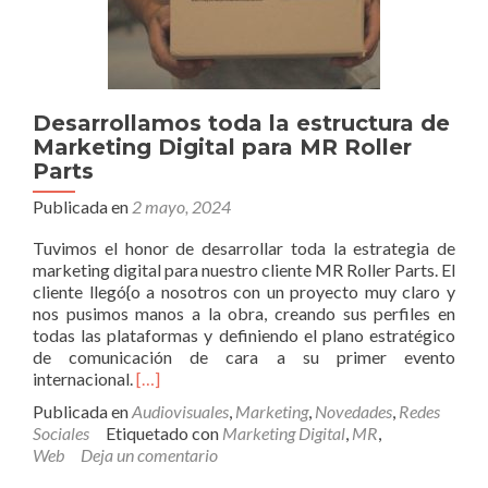
Desarrollamos toda la estructura de
Marketing Digital para MR Roller
Parts
Publicada en
2 mayo, 2024
Tuvimos el honor de desarrollar toda la estrategia de
marketing digital para nuestro cliente MR Roller Parts. El
cliente llegó{o a nosotros con un proyecto muy claro y
nos pusimos manos a la obra, creando sus perfiles en
todas las plataformas y definiendo el plano estratégico
de comunicación de cara a su primer evento
Leer
internacional.
[…]
másDesarrollamos
Publicada en
Audiovisuales
,
Marketing
,
Novedades
,
Redes
toda
Sociales
Etiquetado con
Marketing Digital
,
MR
,
la
Web
Deja un comentario
estructura
de