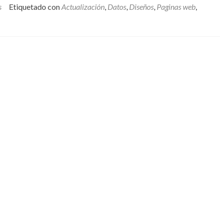
web
s
Etiquetado con
Actualización
,
Datos
,
Diseños
,
Paginas web
,
se
ve
desactualizada
y
nada
atractiva,
¿qué
hago?