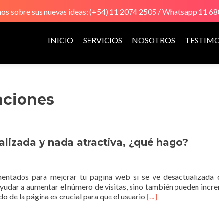
s sobre sus nuevas ideas: (+54) 11 2074 2505 / Whatsapp 11 6
Ir
al
INICIO
SERVICIOS
NOSOTROS
TESTIM
contenido
ciones
lizada y nada atractiva, ¿qué hago?
mentados para mejorar tu página web si se ve desactualizada
 ayudar a aumentar el número de visitas, sino también pueden incr
Leer
do de la página es crucial para que el usuario
[…]
másMi
página