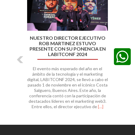
NUESTRO DIRECTOR EJECUTIVO
ROB MARTINEZ ESTUVO
PRESENTE CON SU PONENCIA EN
LABITCONF 2024
El evento más esperado del año en el
ámbito de la tecnología y el marketing
digital, LABITCONF 2024, se llevó a cabo el
pasado 1 de noviembre en el icónico Costa
Salguero, Buenos Aires. Este año, la
conferencia contó con la participación de
destacados líderes en el marketing web3.
Leer
Entre ellos, el director ejecutivo de
[…]
másNuestro
director
ejecutivo
Rob
Martinez