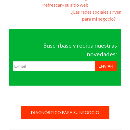
«refrescar» su sitio web
de
¿Las redes sociales sirven
entradas
para mi negocio?
→
Suscríbase y reciba nuestras
novedades:
ENVIAR
DIAGNÓSTICO PARA SU NEGOCIO