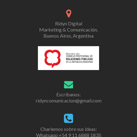
presente
con
su
ponencia
Ridyn Digital
en
Marketing & Comunicación.
LABITCONF
Buenos Aires, Argentina
2024
Escríbanos:
ridyncomunicacion@gmail.com
Charlemos sobre sus ideas:
Whatsapp +54 9 11 6888 1835