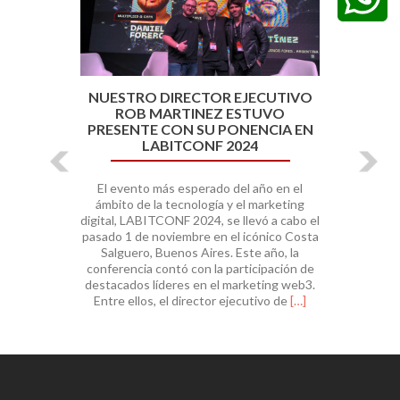
NUESTRO DIRECTOR EJECUTIVO
ROB MARTINEZ ESTUVO
PRESENTE CON SU PONENCIA EN
LABITCONF 2024
El evento más esperado del año en el
ámbito de la tecnología y el marketing
digital, LABITCONF 2024, se llevó a cabo el
pasado 1 de noviembre en el icónico Costa
Salguero, Buenos Aires. Este año, la
conferencia contó con la participación de
destacados líderes en el marketing web3.
Leer
Entre ellos, el director ejecutivo de
[…]
másNuestro
director
ejecutivo
Rob
Martinez
estuvo