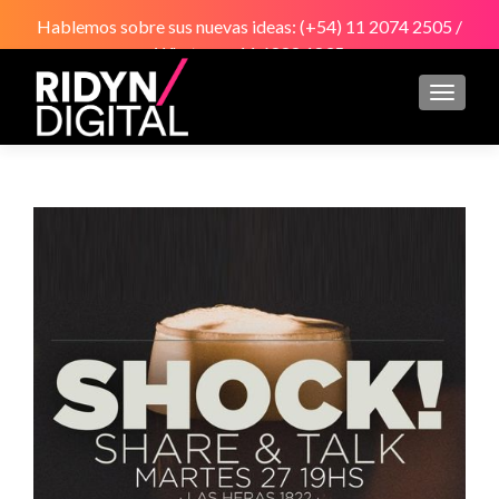
Hablemos sobre sus nuevas ideas: (+54) 11 2074 2505 /
Whatsapp 11 6888 1835
CAMBI