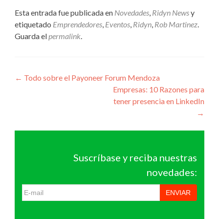
Esta entrada fue publicada en
Novedades
,
Ridyn News
y
etiquetado
Emprendedores
,
Eventos
,
Ridyn
,
Rob Martinez
.
Guarda el
permalink
.
Navegación
←
Todo sobre el Payoneer Forum Mendoza
Empresas: 10 Razones para
de
tener presencia en LinkedIn
entradas
→
Suscríbase y reciba nuestras
novedades:
ENVIAR